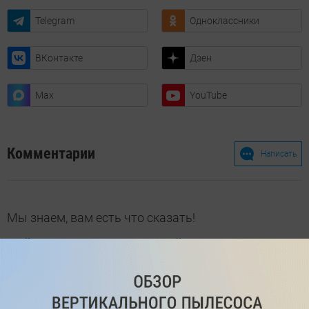
Telegram
Одноклассники
ВКонтакте
Дзен
Max
YouTube
Комментарии
Написать
Мы знаем, вам есть что сказать!
Войдите
Зарегистрируйтесь
или
, чтобы
оставить комментарий