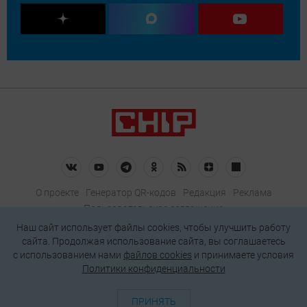
О проекте
Генератор QR-кодов
Редакция
Реклама
Пользовательское соглашение
Политика конфиденциальности
Наш сайт использует файлы cookies, чтобы улучшить работу
сайта. Продолжая использование сайта, вы соглашаетесь
Подписаться на рассылку
c использованием нами
файлов cookies
и принимаете условия
Политики конфиденциальности
© 2026 АО «БКМ», ОГРН 1027739494584, ИНН 7705056238
127018, Москва, ул. Полковая, д. 3, стр. 4, помещение I, комн. 23
ПРИНЯТЬ