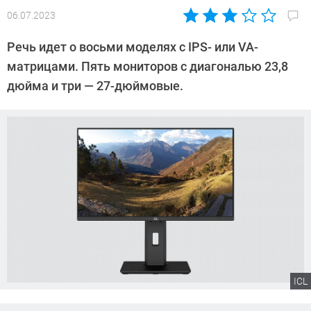
06.07.2023
Автор:
Сергей
Речь идет о восьми моделях с IPS- или VA-
Калашников
матрицами. Пять мониторов с диагональю 23,8
дюйма и три — 27-дюймовые.
ICL