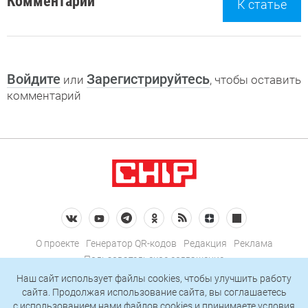
Комментарии
К статье
Войдите
Зарегистрируйтесь
или
, чтобы оставить
комментарий
О проекте
Генератор QR-кодов
Редакция
Реклама
Пользовательское соглашение
Политика конфиденциальности
Наш сайт использует файлы cookies, чтобы улучшить работу
сайта. Продолжая использование сайта, вы соглашаетесь
Подписаться на рассылку
c использованием нами
файлов cookies
и принимаете условия