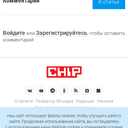
Комментарии
К статье
Войдите
Зарегистрируйтесь
или
, чтобы оставить
комментарий
О проекте
Генератор QR-кодов
Редакция
Реклама
Пользовательское соглашение
Политика конфиденциальности
Наш сайт использует файлы cookies, чтобы улучшить работу
сайта. Продолжая использование сайта, вы соглашаетесь
Подписаться на рассылку
c использованием нами
файлов cookies
и принимаете условия