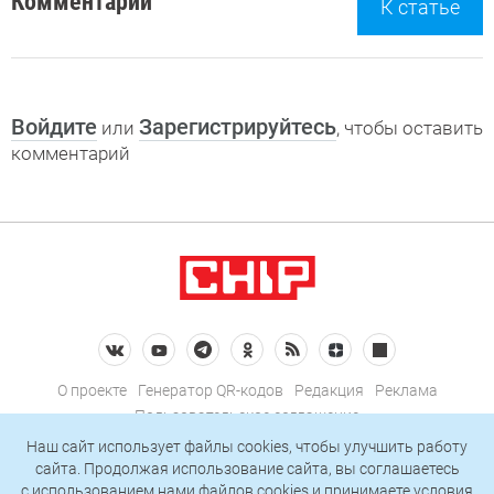
Комментарии
К статье
Войдите
Зарегистрируйтесь
или
, чтобы оставить
комментарий
О проекте
Генератор QR-кодов
Редакция
Реклама
Пользовательское соглашение
Политика конфиденциальности
Наш сайт использует файлы cookies, чтобы улучшить работу
сайта. Продолжая использование сайта, вы соглашаетесь
Подписаться на рассылку
c использованием нами
файлов cookies
и принимаете условия