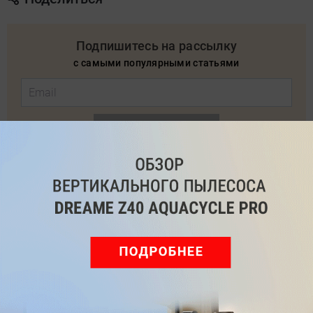
Подпишитесь на рассылку
с самыми популярными статьями
Подписаться
Нажимая кнопку подписаться, вы соглашаетесь
с
Правилами рассылок
и
Политикой конфиденциальности
Читайте нас в соц. сетях
Telegram
Одноклассники
ВКонтакте
Дзен