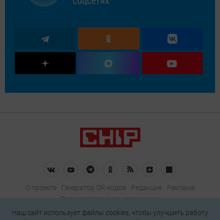
соцсетях
О проекте
Генератор QR-кодов
Редакция
Реклама
Пользовательское соглашение
Политика конфиденциальности
Наш сайт использует файлы cookies, чтобы улучшить работу