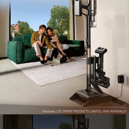
Max
YouTube
Комментарии
Написать
Мы знаем, вам есть что сказать!
Войдите
Зарегистрируйтесь
или
, чтобы
оставить комментарий
Рекомендуем