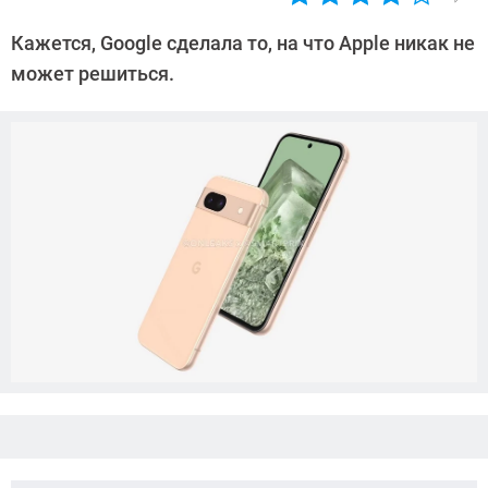
Автор:
Азиза
Кажется, Google сделала то, на что Apple никак не
Довлатова
может решиться.