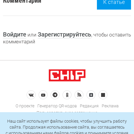
Комментарии
К статье
Войдите
Зарегистрируйтесь
или
, чтобы оставить
комментарий
О проекте
Генератор QR-кодов
Редакция
Реклама
Пользовательское соглашение
Политика конфиденциальности
Наш сайт использует файлы cookies, чтобы улучшить работу
сайта. Продолжая использование сайта, вы соглашаетесь
Подписаться на рассылку
c использованием нами
файлов cookies
и принимаете условия