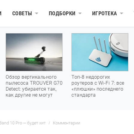
И
СОВЕТЫ
ПОДБОРКИ
ИГРОТЕКА
Обзор вертикального
Топ-8 недорогих
пылесоса TROUVER G70
роутеров с Wi-Fi 7: все
Detect: убирается так,
«плюшки» последнего
как другие не могут
стандарта
and 10 Pro — будет хит
Комментарии