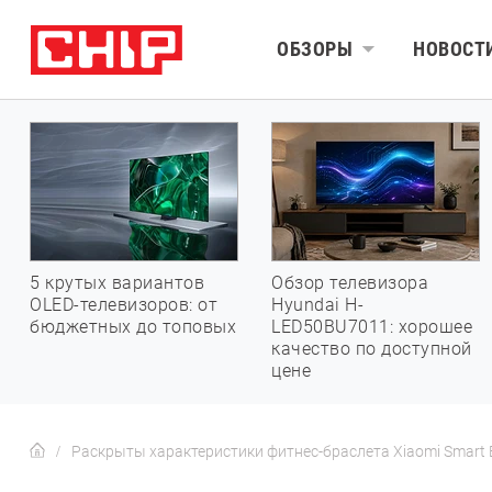
ОБЗОРЫ
НОВОСТ
5 крутых вариантов
Обзор телевизора
OLED-телевизоров: от
Hyundai H-
бюджетных до топовых
LED50BU7011: хорошее
качество по доступной
цене
Раскрыты характеристики фитнес-браслета Xiaomi Smart B