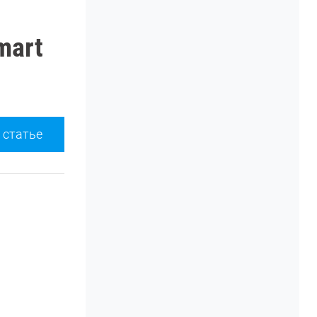
mart
 статье