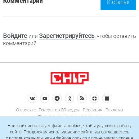
Комментарии
К статье
Войдите
Зарегистрируйтесь
или
, чтобы оставить
комментарий
О проекте
Генератор QR-кодов
Редакция
Реклама
Пользовательское соглашение
Политика конфиденциальности
Наш сайт использует файлы cookies, чтобы улучшить работу
сайта. Продолжая использование сайта, вы соглашаетесь
Подписаться на рассылку
c использованием нами
файлов cookies
и принимаете условия