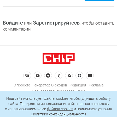
Войдите
Зарегистрируйтесь
или
, чтобы оставить
комментарий
О проекте
Генератор QR-кодов
Редакция
Реклама
Пользовательское соглашение
Политика конфиденциальности
Наш сайт использует файлы cookies, чтобы улучшить работу
сайта. Продолжая использование сайта, вы соглашаетесь
Подписаться на рассылку
c использованием нами
файлов cookies
и принимаете условия
Политики конфиденциальности