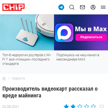
рогих роутеров с Wi-
Подпишись на наш канал в
Рейтинг т
 «плюшки» последнего
мессенджере МАХ
лучшие мо
а
детской, д
Новости
Производитель видеокарт рассказал о
вреде майнинга
02.08.2021