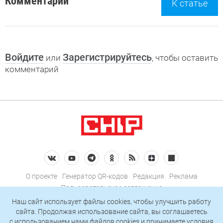
Комментарии
К статье
Войдите
Зарегистрируйтесь
или
, чтобы оставить
комментарий
О проекте
Генератор QR-кодов
Редакция
Реклама
Пользовательское соглашение
Политика конфиденциальности
Наш сайт использует файлы cookies, чтобы улучшить работу
сайта. Продолжая использование сайта, вы соглашаетесь
Подписаться на рассылку
c использованием нами
файлов cookies
и принимаете условия