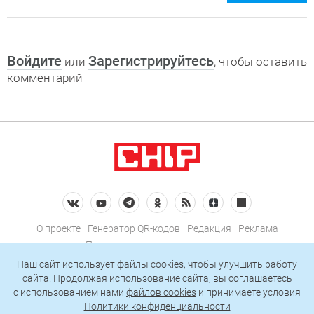
Войдите
Зарегистрируйтесь
или
, чтобы оставить
комментарий
О проекте
Генератор QR-кодов
Редакция
Реклама
Пользовательское соглашение
Политика конфиденциальности
Наш сайт использует файлы cookies, чтобы улучшить работу
сайта. Продолжая использование сайта, вы соглашаетесь
Подписаться на рассылку
c использованием нами
файлов cookies
и принимаете условия
Политики конфиденциальности