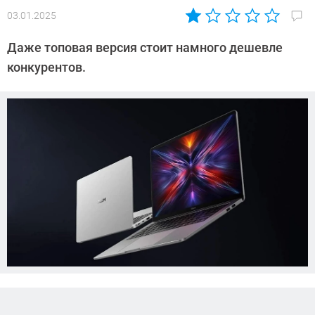
03.01.2025
Автор:
Азиза
Даже топовая версия стоит намного дешевле
Довлатова
конкурентов.