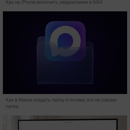
Как на iPhone включить уведомления в MAX
Как в Максе создать папку и почему это не совсем
папка