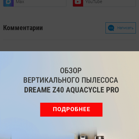
Max
YouTube
Комментарии
Написать
Мы знаем, вам есть что сказать!
Войдите
Зарегистрируйтесь
или
, чтобы
оставить комментарий
Рекомендуем