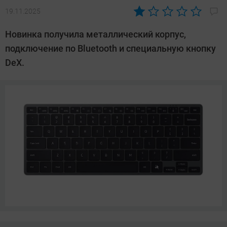
19.11.2025
Автор:
Азиза
Новинка получила металлический корпус,
Довлатова
подключение по Bluetooth и специальную кнопку
DeX.