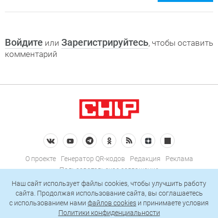
Войдите
Зарегистрируйтесь
или
, чтобы оставить
комментарий
О проекте
Генератор QR-кодов
Редакция
Реклама
Пользовательское соглашение
Политика конфиденциальности
Наш сайт использует файлы cookies, чтобы улучшить работу
сайта. Продолжая использование сайта, вы соглашаетесь
Подписаться на рассылку
c использованием нами
файлов cookies
и принимаете условия
Политики конфиденциальности