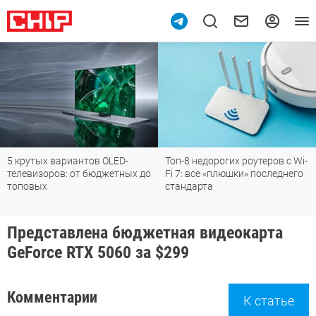
ов OLED-
Топ-8 недорогих роутеров с Wi-
Подпишись на наш
бюджетных до
Fi 7: все «плюшки» последнего
мессенджере МА
стандарта
Представлена бюджетная видеокарта
GeForce RTX 5060 за $299
Комментарии
К статье