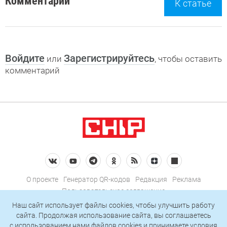
Комментарии
К статье
Войдите
Зарегистрируйтесь
или
, чтобы оставить
комментарий
О проекте
Генератор QR-кодов
Редакция
Реклама
Пользовательское соглашение
Политика конфиденциальности
Наш сайт использует файлы cookies, чтобы улучшить работу
сайта. Продолжая использование сайта, вы соглашаетесь
Подписаться на рассылку
c использованием нами
файлов cookies
и принимаете условия