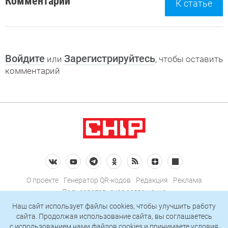
Комментарии
К статье
Войдите
Зарегистрируйтесь
или
, чтобы оставить
комментарий
О проекте
Генератор QR-кодов
Редакция
Реклама
Пользовательское соглашение
Политика конфиденциальности
Наш сайт использует файлы cookies, чтобы улучшить работу
сайта. Продолжая использование сайта, вы соглашаетесь
Подписаться на рассылку
c использованием нами
файлов cookies
и принимаете условия