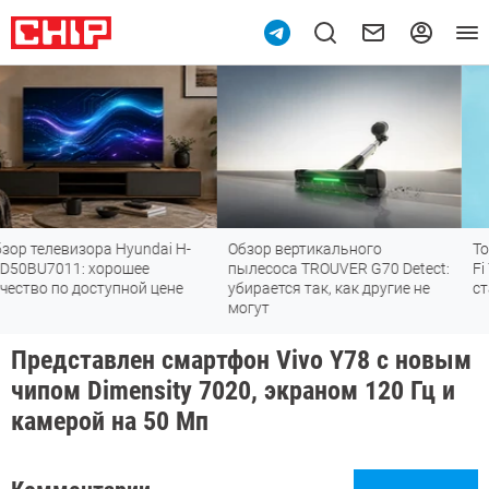
ai H-
Обзор вертикального
Топ-8 недорогих роутеро
пылесоса TROUVER G70 Detect:
Fi 7: все «плюшки» посл
цене
убирается так, как другие не
стандарта
могут
Представлен смартфон Vivo Y78 с новым
чипом Dimensity 7020, экраном 120 Гц и
камерой на 50 Мп