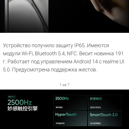
Устройство получило защиту IP65. Имеются
модули Wi-Fi, Bluetooth 5.4, NFC. Весит новинка 191
г. Работает под управлением Android 14 с realme UI
5.0. Предусмотрена поддержка жестов.
1 из 7