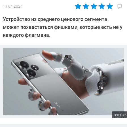
11.04.2024
Автор:
Сергей
Устройство из среднего ценового сегмента
Калашников
может похвастаться фишками, которые есть не у
каждого флагмана.
realme