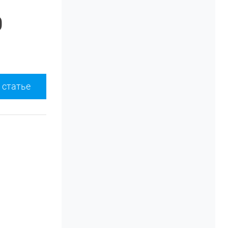
0
 статье