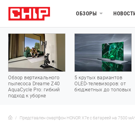
ОБЗОРЫ
НОВОСТ
Обзор вертикального
5 крутых вариантов
пылесоса Dreame Z40
OLED-телевизоров: от
AquaCycle Pro: гибкий
бюджетных до топовых
подход к уборке
Представлен смартфон HONOR X7e с батареей на 7500 мА*