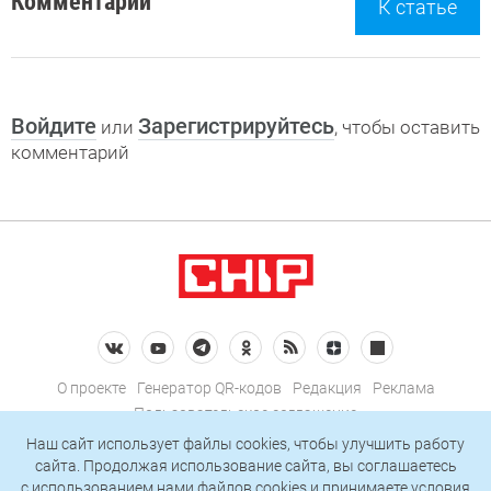
Комментарии
К статье
Войдите
Зарегистрируйтесь
или
, чтобы оставить
комментарий
О проекте
Генератор QR-кодов
Редакция
Реклама
Пользовательское соглашение
Политика конфиденциальности
Наш сайт использует файлы cookies, чтобы улучшить работу
сайта. Продолжая использование сайта, вы соглашаетесь
Подписаться на рассылку
c использованием нами
файлов cookies
и принимаете условия