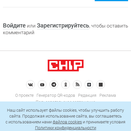
Войдите
Зарегистрируйтесь
или
, чтобы оставить
комментарий
О проекте
Генератор QR-кодов
Редакция
Реклама
Пользовательское соглашение
Политика конфиденциальности
Наш сайт использует файлы cookies, чтобы улучшить работу
сайта. Продолжая использование сайта, вы соглашаетесь
Подписаться на рассылку
c использованием нами
файлов cookies
и принимаете условия
Политики конфиденциальности