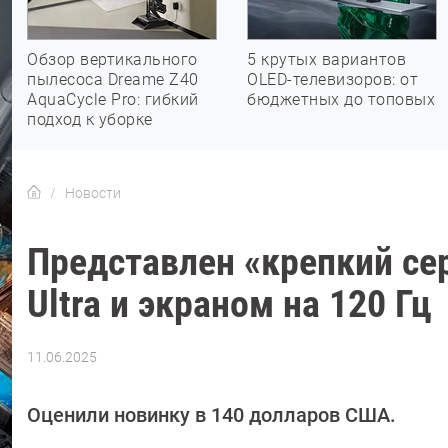
Обзор вертикального
5 крутых вариантов
пылесоса Dreame Z40
OLED-телевизоров: от
AquaCycle Pro: гибкий
бюджетных до топовых
подход к уборке
Новости
Представлен «крепкий се
Ultra и экраном на 120 Гц
11.06.2025
Автор:
Сергей
Калашников
Оценили новинку в 140 долларов США.