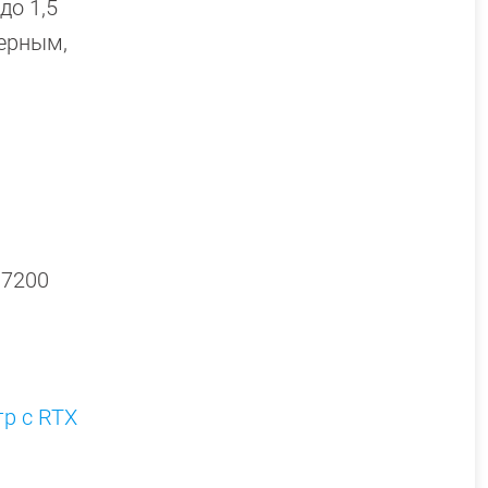
до 1,5
черным,
 7200
р с RTX