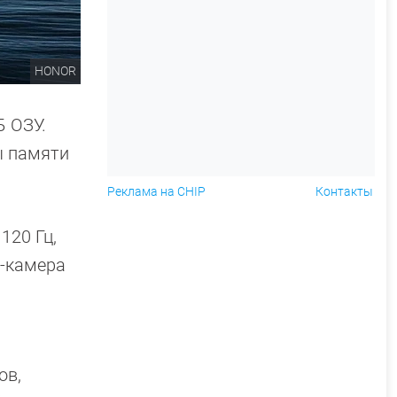
HONOR
Б ОЗУ.
ы памяти
Реклама на CHIP
Контакты
120 Гц,
и-камера
ов,