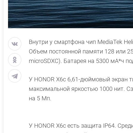
Внутри у смартфона чип MediaTek Helio
Объем постоянной памяти 128 или 25
microSDXC). Батарея на 5300 мА*ч п
У HONOR X6c 6,61-дюймовый экран ти
максимальной яркостью 1000 нит. Сз
на 5 Мп.
У HONOR X6c есть защита IP64. Среди