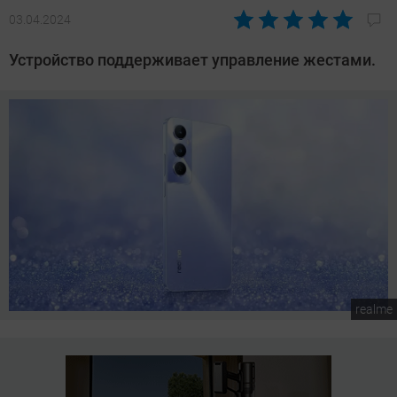
03.04.2024
Автор:
Сергей
Устройство поддерживает управление жестами.
Калашников
realme