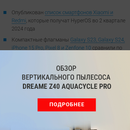
Опубликован
список смартфонов Xiaomi и
Redmi
, которые получат HyperOS во 2 квартале
2024 года
Компактные флагманы
Galaxy S23, Galaxy S24,
iPhone 15 Pro, Pixel 8 и Zenfone 10
сравнили по
автономности
Вышло
крупное обновление Telegram
Похоже,
iPhone 16
получит дизайн 7-летней
давности
Источник: GSMArena