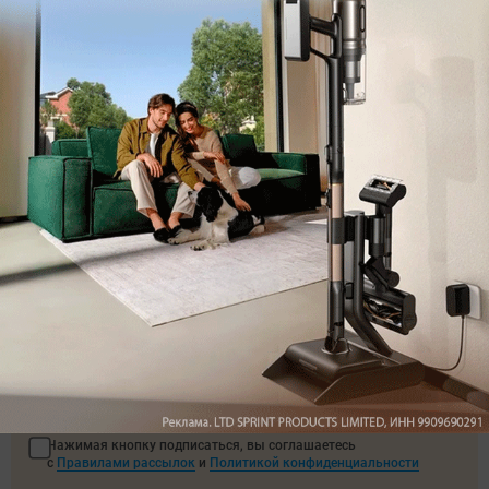
Автор
Сергей Калашников
Редактор раздела новостей
Была ли статья интересна?
Поделиться
Подпишитесь на рассылку
с самыми популярными статьями
Подписаться
Нажимая кнопку подписаться, вы соглашаетесь
с
Правилами рассылок
и
Политикой конфиденциальности