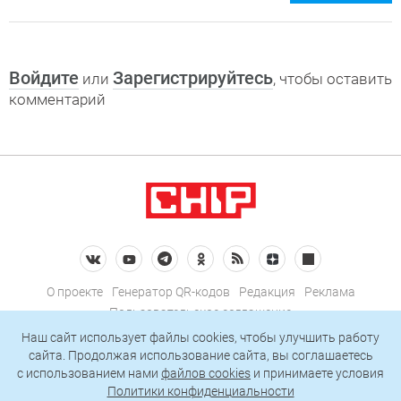
Войдите
Зарегистрируйтесь
или
, чтобы оставить
комментарий
О проекте
Генератор QR-кодов
Редакция
Реклама
Пользовательское соглашение
Политика конфиденциальности
Наш сайт использует файлы cookies, чтобы улучшить работу
сайта. Продолжая использование сайта, вы соглашаетесь
Подписаться на рассылку
c использованием нами
файлов cookies
и принимаете условия
Политики конфиденциальности