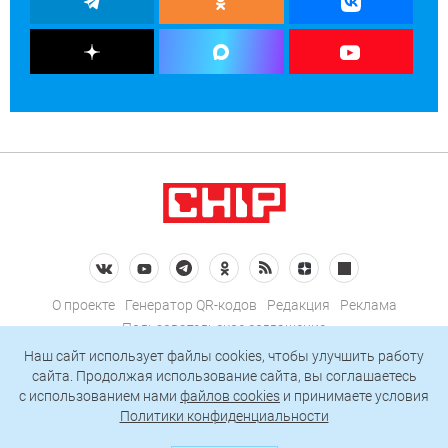
О проекте
Генератор QR-кодов
Редакция
Реклама
Пользовательское соглашение
Политика конфиденциальности
Наш сайт использует файлы cookies, чтобы улучшить работу
сайта. Продолжая использование сайта, вы соглашаетесь
Подписаться на рассылку
c использованием нами
файлов cookies
и принимаете условия
Политики конфиденциальности
© 2026 АО «БКМ», ОГРН 1027739494584, ИНН 7705056238