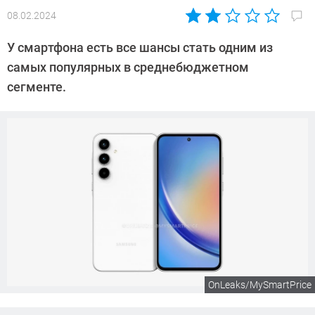
08.02.2024
Автор:
Сергей
У смартфона есть все шансы стать одним из
Калашников
самых популярных в среднебюджетном
сегменте.
OnLeaks/MySmartPrice