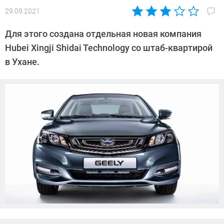
29.09.2021
Автор:
Павел
Для этого создана отдельная новая компания
Кошик
Hubei Xingji Shidai Technology со штаб-квартирой
в Ухане.