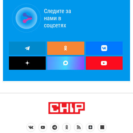
Следите за
нами в
соцсетях