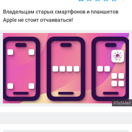
Автор:
Сергей
Владельцам старых смартфонов и планшетов
Калашников
Apple не стоит отчаиваться!
9To5Mac