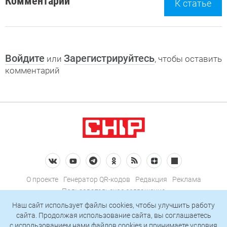
Комментарии
К статье
Войдите
Зарегистрируйтесь
или
, чтобы оставить
комментарий
О проекте
Генератор QR-кодов
Редакция
Реклама
Пользовательское соглашение
Политика конфиденциальности
Наш сайт использует файлы cookies, чтобы улучшить работу
сайта. Продолжая использование сайта, вы соглашаетесь
Подписаться на рассылку
c использованием нами
файлов cookies
и принимаете условия