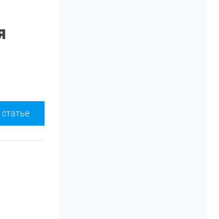
я
 статье