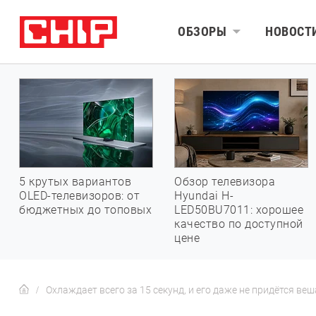
ОБЗОРЫ
НОВОСТ
5 крутых вариантов
Обзор телевизора
OLED-телевизоров: от
Hyundai H-
бюджетных до топовых
LED50BU7011: хорошее
качество по доступной
цене
Охлаждает всего за 15 секунд, и его даже не придётся в