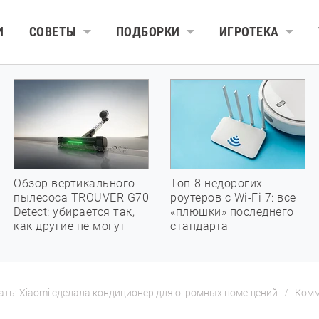
И
СОВЕТЫ
ПОДБОРКИ
ИГРОТЕКА
Обзор вертикального
Топ-8 недорогих
пылесоса TROUVER G70
роутеров с Wi-Fi 7: все
Detect: убирается так,
«плюшки» последнего
как другие не могут
стандарта
ешать: Xiaomi сделала кондиционер для огромных помещений
Комм