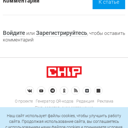
Комментарии
К статье
Войдите
Зарегистрируйтесь
или
, чтобы оставить
комментарий
О проекте
Генератор QR-кодов
Редакция
Реклама
Пользовательское соглашение
Политика конфиденциальности
Наш сайт использует файлы cookies, чтобы улучшить работу
сайта. Продолжая использование сайта, вы соглашаетесь
Подписаться на рассылку
c использованием нами
файлов cookies
и принимаете условия