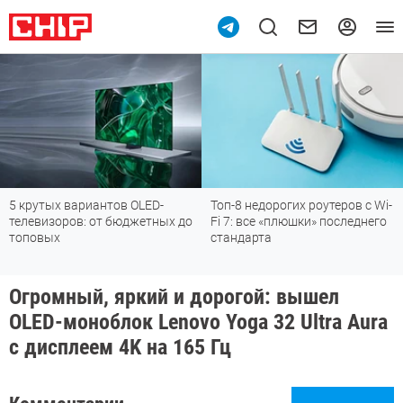
антов OLED-
Топ-8 недорогих роутеров с Wi-
Подпишись на
от бюджетных до
Fi 7: все «плюшки» последнего
мессенджере
стандарта
Огромный, яркий и дорогой: вышел
OLED-моноблок Lenovo Yoga 32 Ultra Aura
с дисплеем 4K на 165 Гц