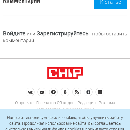
Комментарии
К статье
Войдите
Зарегистрируйтесь
или
, чтобы оставить
комментарий
О проекте
Генератор QR-кодов
Редакция
Реклама
Пользовательское соглашение
Политика конфиденциальности
Наш сайт использует файлы cookies, чтобы улучшить работу
сайта. Продолжая использование сайта, вы соглашаетесь
Подписаться на рассылку
c использованием нами
файлов cookies
и принимаете условия