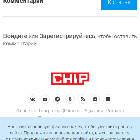
Комментарии
К статье
Войдите
Зарегистрируйтесь
или
, чтобы оставить
комментарий
О проекте
Генератор QR-кодов
Редакция
Реклама
Пользовательское соглашение
Политика конфиденциальности
Наш сайт использует файлы cookies, чтобы улучшить работу
сайта. Продолжая использование сайта, вы соглашаетесь
Подписаться на рассылку
c использованием нами
файлов cookies
и принимаете условия