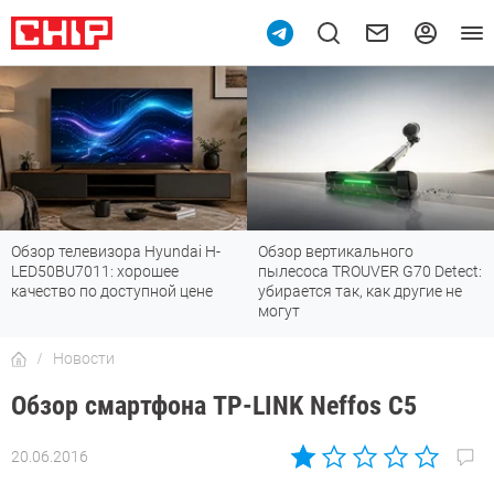
Обзор вертикального
Топ-8 недорогих роутеров с Wi-
пылесоса TROUVER G70 Detect:
Fi 7: все «плюшки» последнего
убирается так, как другие не
стандарта
могут
Новости
Обзор смартфона TP-LINK Neffos С5
20.06.2016
Автор:
Sergey