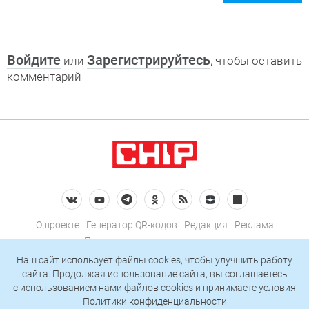
Войдите
Зарегистрируйтесь
или
, чтобы оставить
комментарий
О проекте
Генератор QR-кодов
Редакция
Реклама
Пользовательское соглашение
Политика конфиденциальности
Наш сайт использует файлы cookies, чтобы улучшить работу
сайта. Продолжая использование сайта, вы соглашаетесь
Подписаться на рассылку
c использованием нами
файлов cookies
и принимаете условия
Политики конфиденциальности