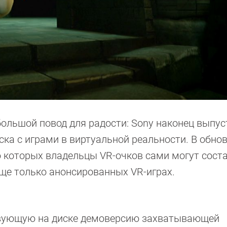
 большой повод для радости: Sony наконец выпу
а с играми в виртуальной реальности. В обно
 которых владельцы VR-очков сами могут сост
ще только анонсированных VR-играх.
твующую на диске демоверсию захватывающей