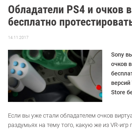
Обладатели PS4 и очков 
бесплатно протестироват
14.11.2017
Автор:
Sergey
Suslov
Sony в
очков в
беспла
версий 
Store б
Если вы уже стали обладателем очков виртуал
раздумьях на тему того, какую же из VR-иг