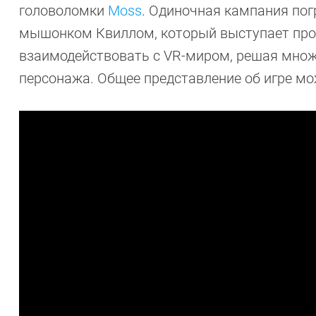
головоломки
Moss
. Одиночная кампания пог
мышонком Квиллом, который выступает прот
взаимодействовать с VR-миром, решая множ
персонажа. Общее представление об игре мо