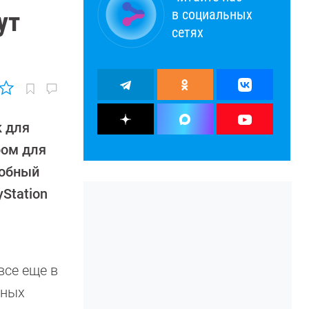
в социальных
ут
сетях
 для
ром для
робный
yStation
все еще в
нных