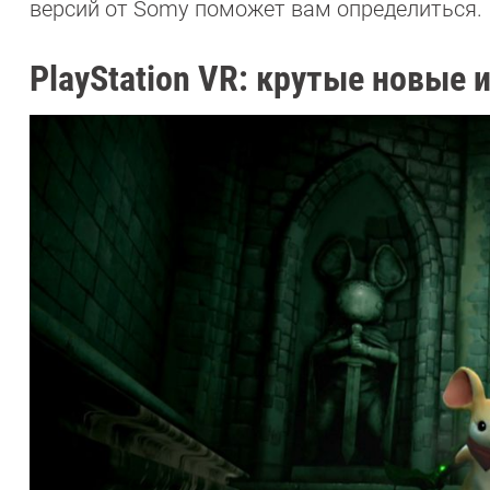
версий от Somy поможет вам определиться.
PlayStation VR: крутые новые 