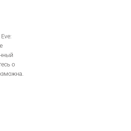
 Eve:
he
онный
тесь о
возможна.