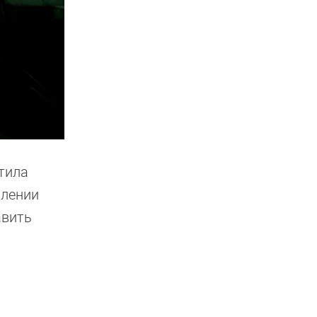
стила
влении
авить