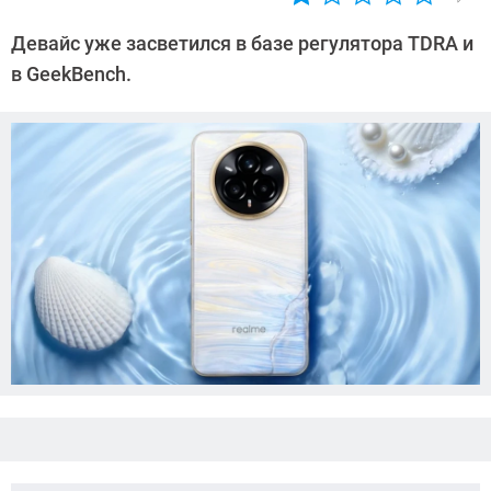
Автор:
Азиза
Девайс уже засветился в базе регулятора TDRA и
Довлатова
в GeekBench.