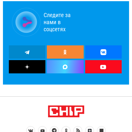
Следите за
нами в
соцсетях