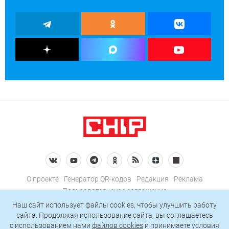
О проекте
Генератор QR-кодов
Редакция
Реклама
Пользовательское соглашение
Политика конфиденциальности
Наш сайт использует файлы cookies, чтобы улучшить работу
сайта. Продолжая использование сайта, вы соглашаетесь
Подписаться на рассылку
c использованием нами
файлов cookies
и принимаете условия