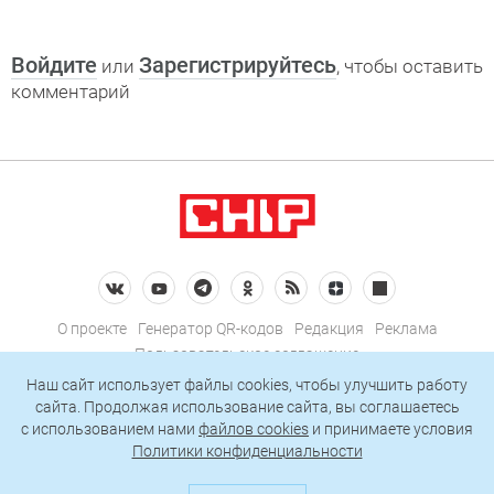
Войдите
Зарегистрируйтесь
или
, чтобы оставить
комментарий
О проекте
Генератор QR-кодов
Редакция
Реклама
Пользовательское соглашение
Политика конфиденциальности
Наш сайт использует файлы cookies, чтобы улучшить работу
сайта. Продолжая использование сайта, вы соглашаетесь
Подписаться на рассылку
c использованием нами
файлов cookies
и принимаете условия
Политики конфиденциальности
© 2026 АО «БКМ», ОГРН 1027739494584, ИНН 7705056238