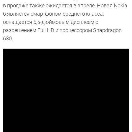
в продаже также ожидается в апреле. Новая Nokia
6 является смартфоном среднего класса,
оснащается 5,5-дюймовым дисплеем с
разрешением Full HD и процессором
Snapdragon
630.