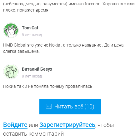
(небезвоздмездно, разумеется) именно foxconn. Хорошо это или
плохо, покажет время
Tom Cat
8 лет назад
HMD Global это уже не Nokia , а только название . Да и цена
слегка завышена.
Виталий Безух
8 лет назад
Нокиа так и не поняла почему провалилась.
Читать всё (10)
Войдите
Зарегистрируйтесь
или
, чтобы
оставить комментарий