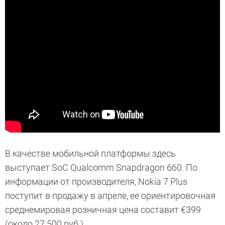
В качестве мобильной платформы здесь
выступает
SoC
Qualcomm Snapdragon 660. По
информации от производителя, Nokia 7 Plus
поступит в продажу в апреле, ее ориентировочная
среднемировая розничная цена составит €399
(около 27 500 руб.).