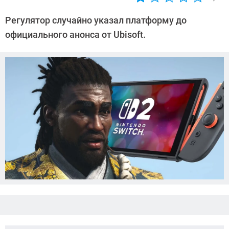
Автор:
Азиза
Регулятор случайно указал платформу до
Довлатова
официального анонса от Ubisoft.