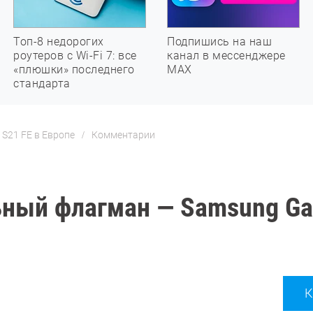
Топ-8 недорогих
Подпишись на наш
роутеров с Wi-Fi 7: все
канал в мессенджере
«плюшки» последнего
МАХ
стандарта
S21 FE в Европе
Комментарии
ьный флагман — Samsung Ga
К