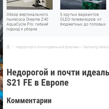
Обзор вертикального
5 крутых вариантов
пылесоса Dreame Z40
OLED-телевизоров: от
AquaCycle Pro: гибкий
бюджетных до топовых
подход к уборке
Недорогой и почти идеальный флагман — Samsung Galaxy 
Недорогой и почти идеал
S21 FE в Европе
Комментарии