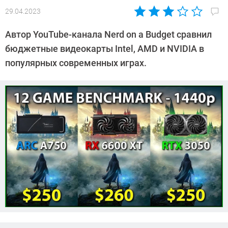
29.04.2023
Автор:
Сергей
Автор YouTube-канала Nerd on a Budget сравнил
Калашников
бюджетные видеокарты Intel, AMD и NVIDIA в
популярных современных играх.