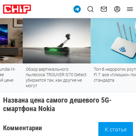
Обзор вертикального
Топ-8 недорогих роутеров с Wi
пылесоса TROUVER G70 Detect:
Fi 7: все «плюшки» последнего
убирается так, как другие не
стандарта
могут
Названа цена самого дешевого 5G-
смартфона Nokia
Комментарии
К статье