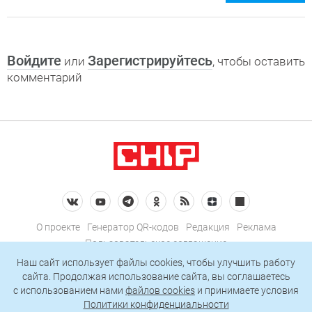
Войдите
Зарегистрируйтесь
или
, чтобы оставить
комментарий
О проекте
Генератор QR-кодов
Редакция
Реклама
Пользовательское соглашение
Политика конфиденциальности
Наш сайт использует файлы cookies, чтобы улучшить работу
сайта. Продолжая использование сайта, вы соглашаетесь
Подписаться на рассылку
c использованием нами
файлов cookies
и принимаете условия
Политики конфиденциальности