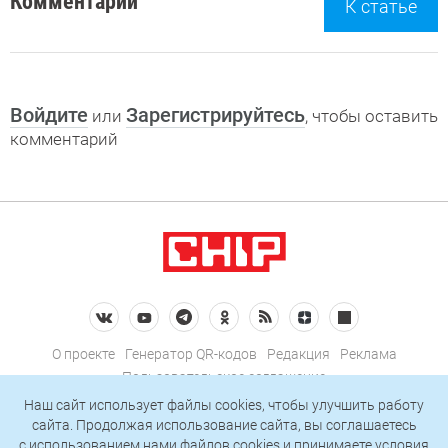
Комментарии
К статье
Войдите
Зарегистрируйтесь
или
, чтобы оставить
комментарий
О проекте
Генератор QR-кодов
Редакция
Реклама
Пользовательское соглашение
Политика конфиденциальности
Наш сайт использует файлы cookies, чтобы улучшить работу
сайта. Продолжая использование сайта, вы соглашаетесь
Подписаться на рассылку
c использованием нами
файлов cookies
и принимаете условия