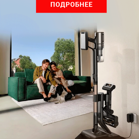
с
Правилами рассылок
и
Политикой конфиденциальности
Читайте нас в соц. сетях
Telegram
Одноклассники
ВКонтакте
Дзен
Max
YouTube
Комментарии
Написать
Мы знаем, вам есть что сказать!