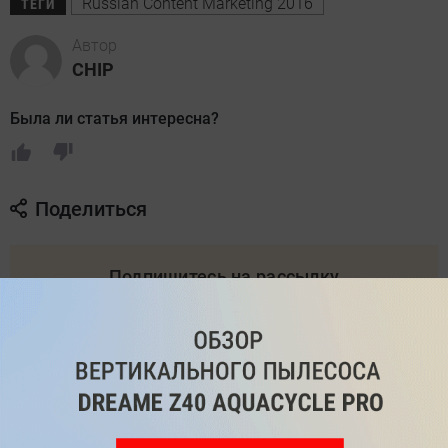
Russian Content Marketing 2016
ТЕГИ
Автор
CHIP
Была ли статья интересна?
Поделиться
Подпишитесь на рассылку
с самыми популярными статьями
Подписаться
Нажимая кнопку подписаться, вы соглашаетесь