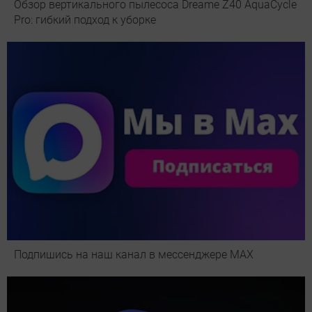
Обзор вертикального пылесоса Dreame Z40 AquaCycle
Pro: гибкий подход к уборке
Подпишись на наш канал в мессенджере МАХ