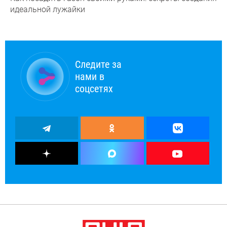
идеальной лужайки
Следите за
нами в
соцсетях